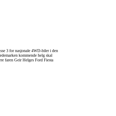
asse 3 for nasjonale 4WD-biler i den
y Hedemarken kommende helg skal
ere faren Geir Helges Ford Fiesta