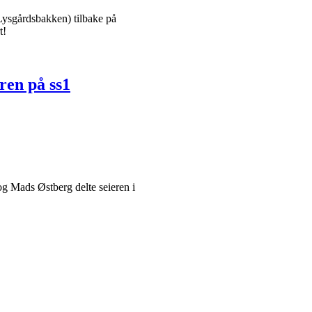
Lysgårdsbakken) tilbake på
t!
ren på ss1
og Mads Østberg delte seieren i