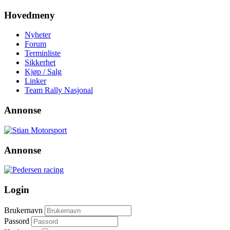
Hovedmeny
Nyheter
Forum
Terminliste
Sikkerhet
Kjøp / Salg
Linker
Team Rally Nasjonal
Annonse
Annonse
Login
Brukernavn
Passord