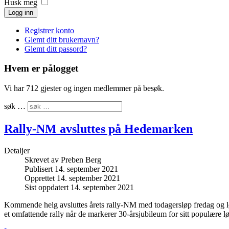
Husk meg
Logg inn
Registrer konto
Glemt ditt brukernavn?
Glemt ditt passord?
Hvem er pålogget
Vi har 712 gjester og ingen medlemmer på besøk.
søk …
Rally-NM avsluttes på Hedemarken
Detaljer
Skrevet av
Preben Berg
Publisert 14. september 2021
Opprettet 14. september 2021
Sist oppdatert 14. september 2021
Kommende helg avsluttes årets rally-NM med todagersløp fredag og 
et omfattende rally når de markerer 30-årsjubileum for sitt populære