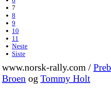
7
8
9
10
11
Neste
Siste
www.norsk-rally.com /
Preb
Broen
og
Tommy Holt