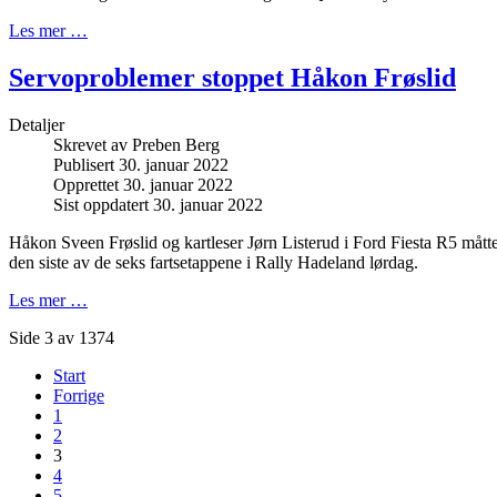
Les mer …
Servoproblemer stoppet Håkon Frøslid
Detaljer
Skrevet av
Preben Berg
Publisert 30. januar 2022
Opprettet 30. januar 2022
Sist oppdatert 30. januar 2022
Håkon Sveen Frøslid og kartleser Jørn Listerud i Ford Fiesta R5 mått
den siste av de seks fartsetappene i Rally Hadeland lørdag.
Les mer …
Side 3 av 1374
Start
Forrige
1
2
3
4
5