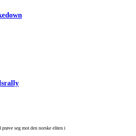
akedown
srally
 prøve seg mot den norske eliten i