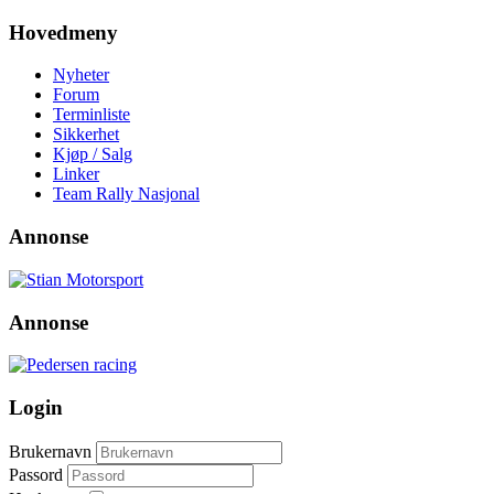
Hovedmeny
Nyheter
Forum
Terminliste
Sikkerhet
Kjøp / Salg
Linker
Team Rally Nasjonal
Annonse
Annonse
Login
Brukernavn
Passord