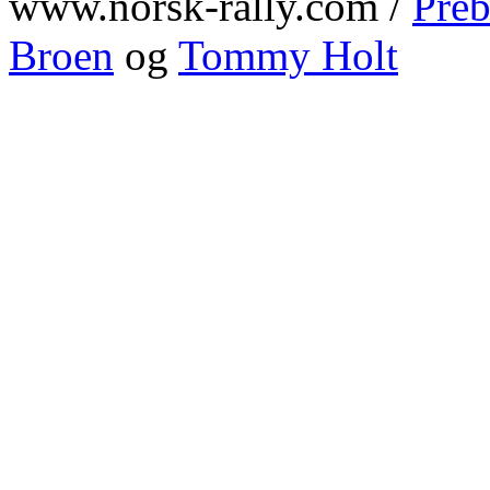
www.norsk-rally.com /
Preb
Broen
og
Tommy Holt