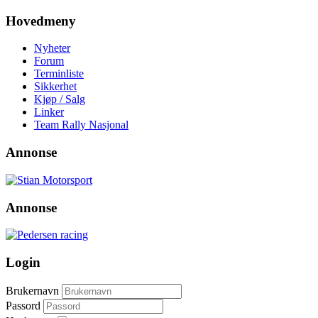
Hovedmeny
Nyheter
Forum
Terminliste
Sikkerhet
Kjøp / Salg
Linker
Team Rally Nasjonal
Annonse
Annonse
Login
Brukernavn
Passord