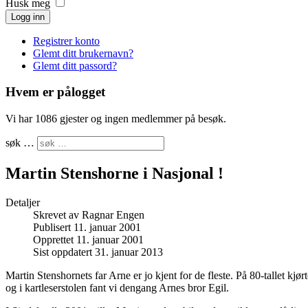
Husk meg
Logg inn
Registrer konto
Glemt ditt brukernavn?
Glemt ditt passord?
Hvem er pålogget
Vi har 1086 gjester og ingen medlemmer på besøk.
søk …
Martin Stenshorne i Nasjonal !
Detaljer
Skrevet av
Ragnar Engen
Publisert 11. januar 2001
Opprettet 11. januar 2001
Sist oppdatert 31. januar 2013
Martin Stenshornets far Arne er jo kjent for de fleste. På 80-tallet kjø
og i kartleserstolen fant vi dengang Arnes bror Egil.