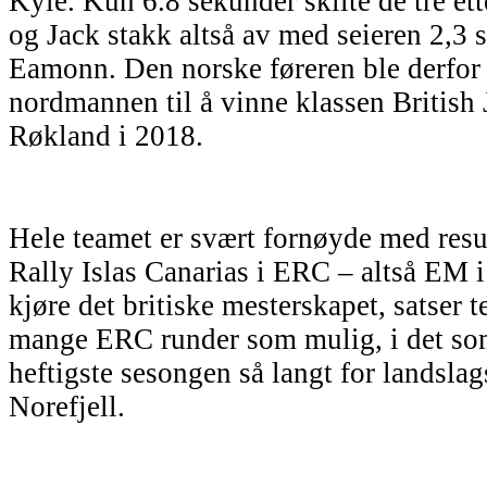
Kyle. Kun 6.8 sekunder skilte de tre ette
og Jack stakk altså av med seieren 2,3 
Eamonn. Den norske føreren ble derfor 
nordmannen til å vinne klassen British 
Røkland i 2018.
Hele teamet er svært fornøyde med resul
Rally Islas Canarias i ERC – altså EM i R
kjøre det britiske mesterskapet, satser t
mange ERC runder som mulig, i det som 
heftigste sesongen så langt for landslag
Norefjell.