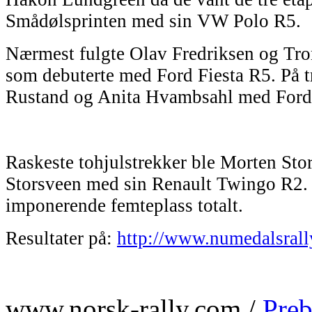
Smådølsprinten med sin VW Polo R5.
Nærmest fulgte Olav Fredriksen og Tr
som debuterte med Ford Fiesta R5. På t
Rustand og Anita Hvambsahl med Ford 
Raskeste tohjulstrekker ble Morten Sto
Storsveen med sin Renault Twingo R2. 
imponerende femteplass totalt.
Resultater på:
http://www.numedalsrally
www.norsk-rally.com /
Preb